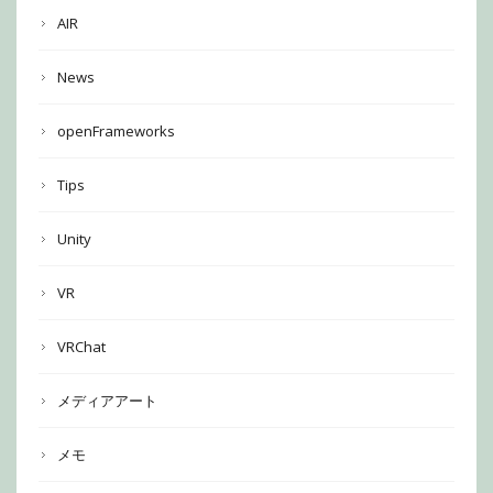
AIR
News
openFrameworks
Tips
Unity
VR
VRChat
メディアアート
メモ