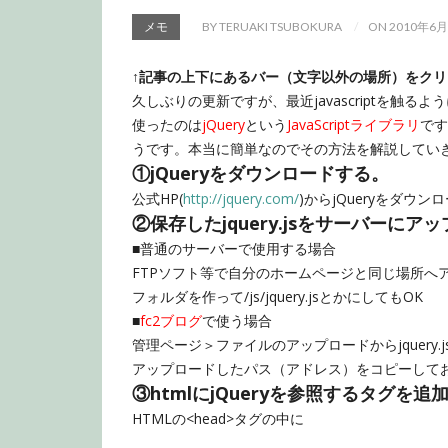
メモ
BY TERUAKI TSUBOKURA
ON 2010年6
↑記事の上下にあるバー（文字以外の場所）をク
久しぶりの更新ですが、最近javascriptを触る
使ったのは
jQuery
という
JavaScriptライブラリ
です
うです。本当に簡単なのでその方法を解説してい
①jQueryをダウンロードする。
公式HP(
http://jquery.com/
)からjQueryをダウン
②保存したjquery.jsをサーバーにア
■普通のサーバーで使用する場合
FTPソフト等で自分のホームページと同じ場所へ
フォルダを作って/js/jquery.jsとかにしてもOK
■
fc2ブログ
で使う場合
管理ページ＞ファイルのアップロードからjquery.
アップロードしたパス（アドレス）をコピーして
③htmlにjQueryを参照するタグを追
HTMLの<head>タグの中に