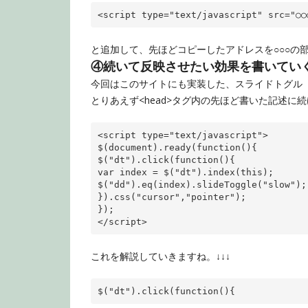
<
script
type
="text/javascript"
src
="○○
と追加して、先ほどコピーしたアドレスを○○○の
④続いて反映させたい効果を書いてい
今回はこのサイトにも実装した、スライドトグル
とりあえず<head>タグ内の先ほど書いた記述に
<
script
type
="text/javascript"
>
$(document).ready(
function
(){

$(
"dt"
).click(
function
var
 index = $(
"dt"
).index(
this
);

$(
"dd"
).eq(index).slideToggle(
"slow"
);

}).css(
"cursor"
,
"pointer"
);

</
script
>
これを解説していきますね。↓↓↓
$(
"dt"
).click(
function