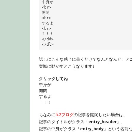
<
br
>
<
br
>
<
br
>
</
dd
>
</
dl
>
試しにこんな感じに書くだけでなんとなんと、ア
実際に動かすとこうなります↓
クリックしてね
中身が
開閉
するよ
！！！
ちなみに
fc2ブログ
の記事を開閉したい場合は、
記事のタイトルがクラス「
entry_header
」、
記事の中身がクラス「
entry_body
」という名前