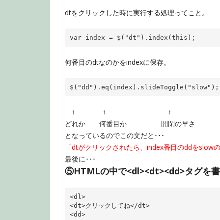
dtをクリックした時に実行する処理ってこと。
var
 index = $(
"dt"
).index(
this
);
何番目のdtなのかをindexに保存。
$(
"dd"
).eq(index).slideToggle(
"slow"
);
↑ ↑ ↑
どれか 何番目か 開閉の早さ
となっているのでこの文だと･･･
「
dtがクリックされたら、index番目のddをslo
最後に･･･
⑤HTMLの中で<dl><dt><dd>タグを
<
dl
>
<
dt
>
クリックしてね
</
dt
>
<
dd
>