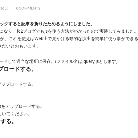
月16日
0 COMMENTS
リックすると記事を折りたためるようにしました。
ようになり、fc2ブログでもjsを使う方法がわかったので実装してみました
が、これを使えばWeb上で見かける動的な演出を簡単に使う事ができ
きたいとおもいます。
ロードして適当な場所に保存。(ファイル名はjquery.jsとします)
ップロードする。
アップロードする。
jsをアップロードする。
おいてください。
加する。