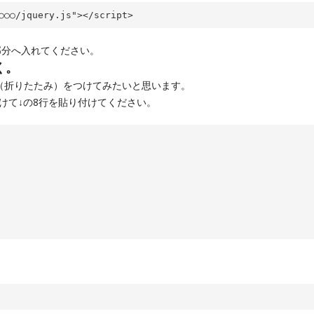
○○○/jquery.js"
></
script
>
部分へ入れてください。
く。
（折りたたみ）をつけてみたいと思います。
続けて↓の8行を貼り付けてください。