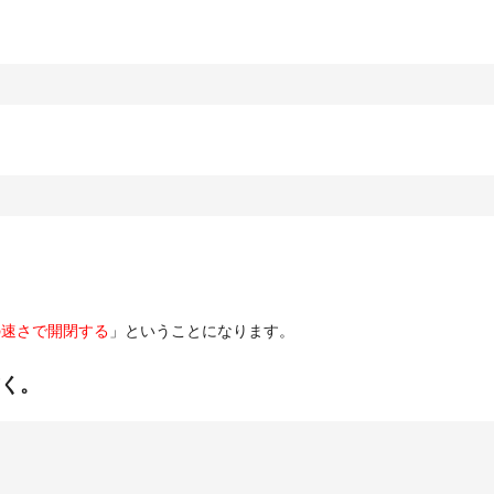
wの速さで開閉する
」ということになります。
書く。