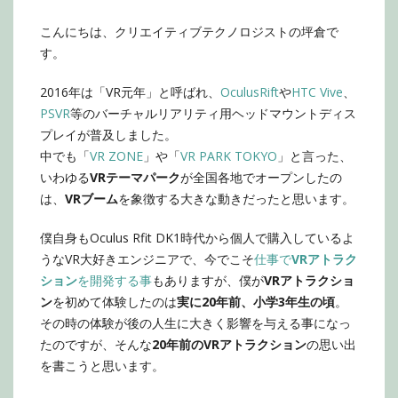
こんにちは、クリエイティブテクノロジストの坪倉で
す。
2016年は「VR元年」と呼ばれ、
OculusRift
や
HTC Vive
、
PSVR
等のバーチャルリアリティ用ヘッドマウントディス
プレイが普及しました。
中でも「
VR ZONE
」や「
VR PARK TOKYO
」と言った、
いわゆる
VRテーマパーク
が全国各地でオープンしたの
は、
VRブーム
を象徴する大きな動きだったと思います。
僕自身もOculus Rfit DK1時代から個人で購入しているよ
うなVR大好きエンジニアで、今でこそ
仕事で
VRアトラク
ション
を開発する事
もありますが、僕が
VRアトラクショ
ン
を初めて体験したのは
実に20年前、小学3年生の頃
。
その時の体験が後の人生に大きく影響を与える事になっ
たのですが、そんな
20年前のVRアトラクション
の思い出
を書こうと思います。