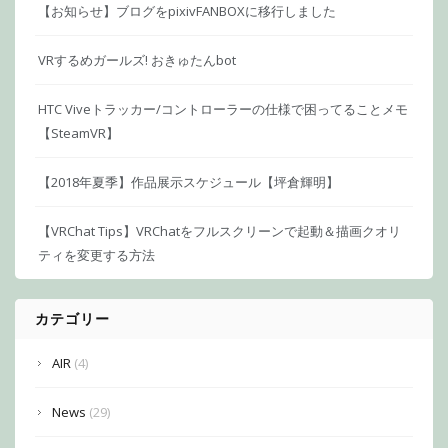
【お知らせ】ブログをpixivFANBOXに移行しました
VRするめガールズ! おきゅたんbot
HTC Viveトラッカー/コントローラーの仕様で困ってることメモ
【SteamVR】
【2018年夏季】作品展示スケジュール【坪倉輝明】
【VRChat Tips】VRChatをフルスクリーンで起動＆描画クオリ
ティを変更する方法
カテゴリー
AIR
(4)
News
(29)