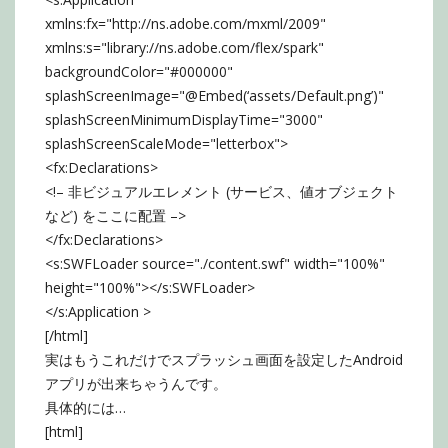
xmlns:fx="http://ns.adobe.com/mxml/2009"
xmlns:s="library://ns.adobe.com/flex/spark"
backgroundColor="#000000"
splashScreenImage="@Embed(‘assets/Default.png’)"
splashScreenMinimumDisplayTime="3000"
splashScreenScaleMode="letterbox">
<fx:Declarations>
<!– 非ビジュアルエレメント (サービス、値オブジェクト
など) をここに配置 –>
</fx:Declarations>
<s:SWFLoader source="./content.swf" width="100%"
height="100%"></s:SWFLoader>
</s:Application >
[/html]
実はもうこれだけでスプラッシュ画面を設定したAndroid
アプリが出来ちゃうんです。
具体的には…
[html]