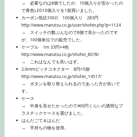
→ 必要なのは8個でしたが、10個入りが安かったの
で青色LED10個入りを1袋買いました。
カーボン抵抗100Ω 100個入り 283円
http://www.marutsu.co.jp/user/shohin.php?p=1124
→ スイッチの数ぶんなので8個で良かったのです
が、100個単位での販売でした。
ケーブル 1m 33円×4色
http://www.marutsu.co.jp/shohin_8078/
→ これはなんでも良いはず。
2.0mmピッチコネクター 8円×5個
http://www.marutsu.co.jp/shohin_14517/
→ ボタンを取り替えられるのであった方が良いで
す。
ケース
→ 中身を見せたかったので400円くらいの透明なプ
ラスチックケースを選びました。
はんだごて＆はんだ
→ 手持ちの物を使用。