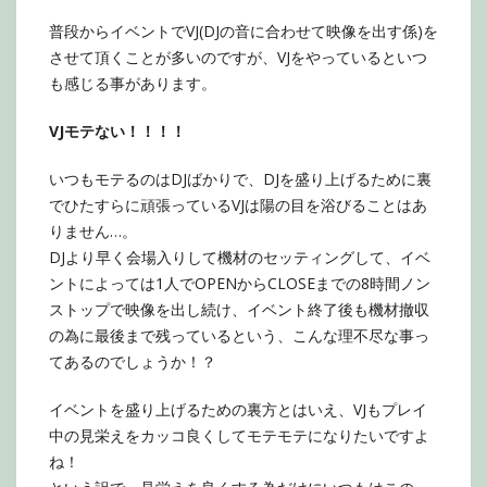
普段からイベントでVJ(DJの音に合わせて映像を出す係)を
させて頂くことが多いのですが、VJをやっているといつ
も感じる事があります。
VJモテない！！！！
いつもモテるのはDJばかりで、DJを盛り上げるために裏
でひたすらに頑張っているVJは陽の目を浴びることはあ
りません…。
DJより早く会場入りして機材のセッティングして、イベ
ントによっては1人でOPENからCLOSEまでの8時間ノン
ストップで映像を出し続け、イベント終了後も機材撤収
の為に最後まで残っているという、こんな理不尽な事っ
てあるのでしょうか！？
イベントを盛り上げるための裏方とはいえ、VJもプレイ
中の見栄えをカッコ良くしてモテモテになりたいですよ
ね！