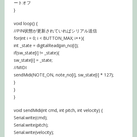
ートオフ
}
void loop() {
//PIN状態が更新されていればシリアル送信
for(int i = 0; i < BUTTON_MAX; i++){
int _state = digitalRead(pin_no[i]);
if(sw_state[i] != _state){
sw_state[i] = _state;
//MIDI
sendMidi(NOTE_ON, note_no[i], sw_state[i] * 127);
}
}
}
void sendMidi(int cmd, int pitch, int velocity) {
Serial.write(cmd);
Serial.write(pitch);
Serial.write(velocity);