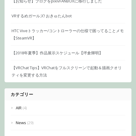
【お知らせ】ブログをpixivFANBOXに移行しました
VRするめガールズ! おきゅたんbot
HTC Viveトラッカー/コントローラーの仕様で困ってることメモ
【SteamVR】
【2018年夏季】作品展示スケジュール【坪倉輝明】
【VRChat Tips】VRChatをフルスクリーンで起動＆描画クオリ
ティを変更する方法
カテゴリー
AIR
(4)
News
(29)