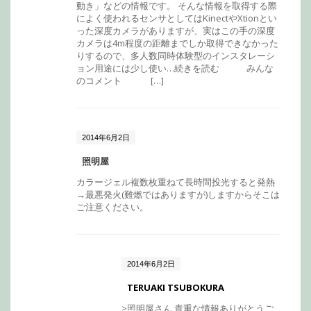
動き」などの情報です。 そんな情報を取得する際
によく使われるセンサとしてはKinectやXtionとい
った深度カメラがありますが、実はこの手の深度
カメラは4m程度の距離までしか取得できなかった
りするので、多人数同時体験型のインスタレーシ
ョン用途には少し使い…続きを読む みんな
のコメント […]
2014年6月2日
照明屋
カラージェル複数枚重ねて長時間投光すると発熱
→最悪発火(難燃ではありますが)しますからそこは
ご注意ください。
2014年6月2日
TERUAKI TSUBOKURA
>照明屋さん 貴重な情報ありがとうご