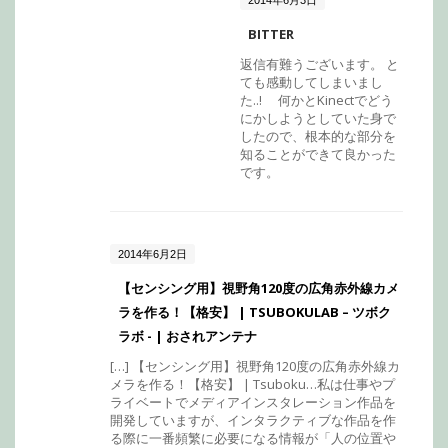
2014年6月3日
BITTER
返信有難うございます。 と
ても感動してしまいまし
た..! 何かとKinectでどう
にかしようとしていた身で
したので、根本的な部分を
知ることができて良かった
です。
2014年6月2日
【センシング用】視野角120度の広角赤外線カメ
ラを作る！【格安】 | TSUBOKULAB – ツボク
ラボ - | おされアンテナ
[…] 【センシング用】視野角120度の広角赤外線カ
メラを作る！【格安】 | Tsuboku…私は仕事やプ
ライベートでメディアインスタレーション作品を
開発していますが、インタラクティブな作品を作
る際に一番頻繁に必要になる情報が「人の位置や