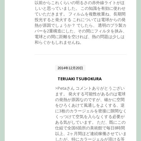
以前からこれくらいの明るさの赤外線ライトがほ
しいと思っていました。 この知識を有効に使わせ
ていただきます。 フィルムを複数枚重ね、長期間
投光すると発火する これについては電球からの発
熱が原因でしょうか？ でしたら、 透明のプラ製カ
バーを2重構造にした、その間にフィルタを挟み、
電球との間に距離を空ければ、熱の問題は少しは
和らぐかもしれませんね。
2014年12月20日
TERUAKI TSUBOKURA
>Petaさん コメントありがとうござい
ます。 発火する可能性があるのは電球
の発熱が原因なのですが、確かに空間
をひろくあけて風通しをよくする、逆
に3枚のカラージェルを密接に隙間なく
くっつけて空気を入らなくする必要が
ある気がしています。 ただ、既にこの
仕組で全国6箇所の美術館で毎日8時間
以上、2ヶ月間ほど連続稼働させていま
したが、特にカラージェルが溶ける等