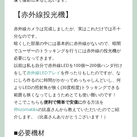
【赤外線投光機】
赤外線カメラは完成しましたが、実はこれだけでは不十
分なのです。
暗くした部屋の中には基本的に赤外線がないので、暗闇
でユーザーのトラッキングを行うには赤外線の投光機が
必要になってきます。
以前は私も自分で赤外線LEDを100個〜200個ハンダ付け
をして
赤外線LEDアレイ
を作ったりもしたのですが、な
にしろ作るのに時間がかかってめっちゃしんどいし、何
よりLEDの照射角が狭く(30度程度)トラッキングできる
範囲も狭くなってしまうためとても使い難いのです！
そこでこちらも
便利で簡単で安価に
作る方法を
Rhizomatiks
の比嘉さんから教えていただいたのでご紹
介します。（比嘉さんありがとうございます！）
■必要機材