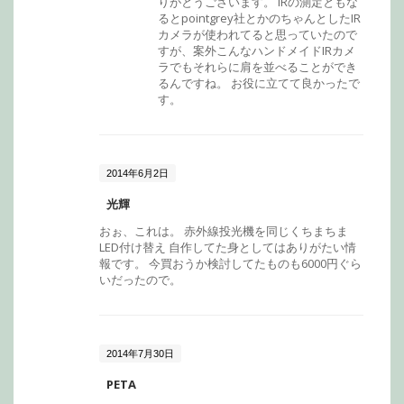
りがとうございます。 IRの測定ともな
るとpointgrey社とかのちゃんとしたIR
カメラが使われてると思っていたので
すが、案外こんなハンドメイドIRカメ
ラでもそれらに肩を並べることができ
るんですね。 お役に立てて良かったで
す。
2014年6月2日
光輝
おぉ、これは。 赤外線投光機を同じくちまちま
LED付け替え 自作してた身としてはありがたい情
報です。 今買おうか検討してたものも6000円ぐら
いだったので。
2014年7月30日
PETA