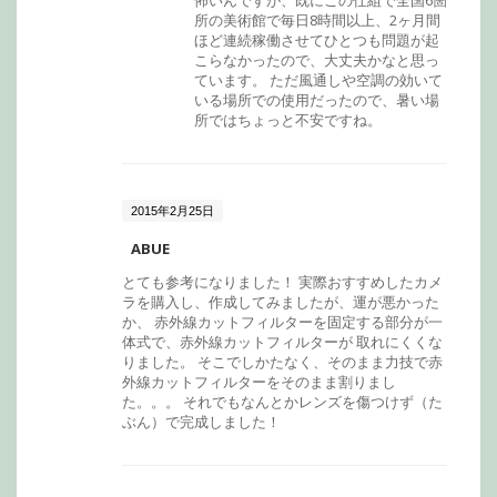
怖いんですが、既にこの仕組で全国6箇
所の美術館で毎日8時間以上、2ヶ月間
ほど連続稼働させてひとつも問題が起
こらなかったので、大丈夫かなと思っ
ています。 ただ風通しや空調の効いて
いる場所での使用だったので、暑い場
所ではちょっと不安ですね。
2015年2月25日
ABUE
とても参考になりました！ 実際おすすめしたカメ
ラを購入し、作成してみましたが、運が悪かった
か、 赤外線カットフィルターを固定する部分が一
体式で、赤外線カットフィルターが 取れにくくな
りました。 そこでしかたなく、そのまま力技で赤
外線カットフィルターをそのまま割りまし
た。。。 それでもなんとかレンズを傷つけず（た
ぶん）で完成しました！