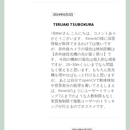
2014年6月2日
TERUAKI TSUBOKURA
>Bitterさん こんにちは。コメントあり
がとうございます。 Kinectの様に深度
情報が取得できるわけでは無いです
が、赤外線カメラの場合は検知距離は
【赤外線投光機の光が届く限り】で
す。 今回の機材の場合は個人的な感覚
ですが、20~30mくらいまでなら問題
なく使えると思います。もちろん投光
機を増やせばもっと行けると思います
が。 あとは自分でopenCVで動体検知
や背景差分の処理を書いてさえしまえ
ば、Kinectのようにユーザートラッキ
ング7人までのような人数制限もなく、
実質無制限で複数ユーザーのトラッキ
ングが行えるのでオススメです。