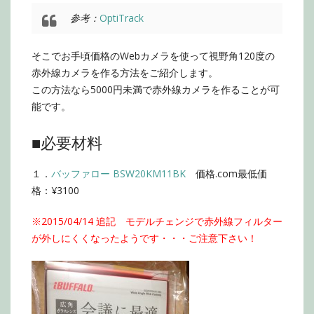
参考：
OptiTrack
そこでお手頃価格のWebカメラを使って視野角120度の
赤外線カメラを作る方法をご紹介します。
この方法なら5000円未満で赤外線カメラを作ることが可
能です。
■必要材料
１．
バッファロー BSW20KM11BK
価格.com最低価
格：¥3100
※2015/04/14 追記
モデルチェンジで赤外線フィルター
が外しにくくなったようです・・・ご注意下さい！