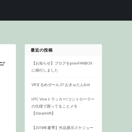
最近の投稿
デ
【お知らせ】ブログをpixivFANBOX
に移行しました
VRするめガールズ! おきゅたんbot
HTC Viveトラッカー/コントローラー
の仕様で困ってることメモ
【SteamVR】
【2018年夏季】作品展示スケジュー