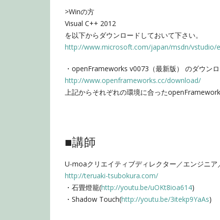
>Winの方
Visual C++ 2012
を以下からダウンロードしておいて下さい。
http://www.microsoft.com/
japan/msdn/vstudio/e
・openFrameworks v0073（最新版） のダウン
http://
www.openframeworks.cc/
download/
上記からそれぞれの環境に合ったopenFramewo
■講師
U-moaクリエイティブディレクター／エンジニア
http://
teruaki-tsubokura.com/
・石畳燈籠(
http://youtu.be/
uOKt8ioa614
)
・Shadow Touch(
http://youtu.be/
3itekp9YaAs
)