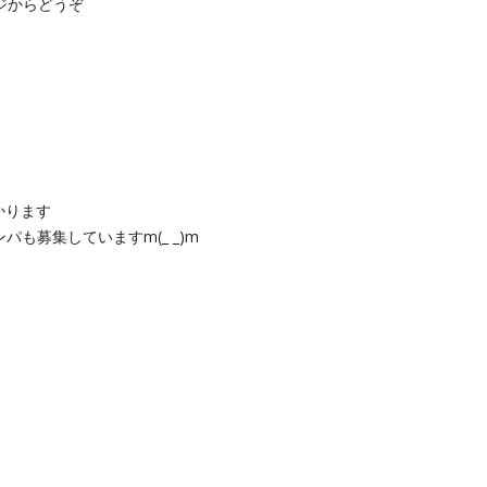
ージからどうぞ
かり
ます
ンパも募
集していますm(_ _)m