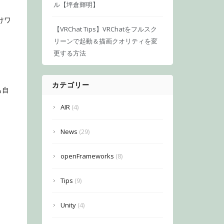
ル【坪倉輝明】
けワ
【VRChat Tips】VRChatをフルスク
リーンで起動＆描画クオリティを変
更する方法
カテゴリー
も自
AIR
(4)
News
(29)
openFrameworks
(8)
Tips
(9)
Unity
(4)