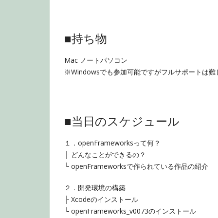
■持ち物
Mac ノートパソコン
※Windowsでも参加可能ですがフルサポートは難
■当日のスケジュール
１．openFrameworksって何？
├ どんなことができるの？
└ openFrameworksで作られている作品の紹介
２．開発環境の構築
├ Xcodeのインストール
└ openFrameworks_v0073のインストー
ル