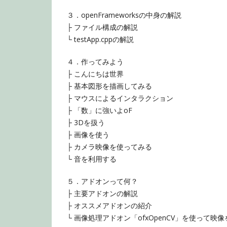
３．openFrameworksの中身の解説
├ ファイル構成の解説
└ testApp.cppの解説
４．作ってみよう
├ こんにちは世界
├ 基本図形を描画してみる
├ マウスによるインタラクション
├ 「数」に強いよoF
├ 3Dを扱う
├ 画像を使う
├ カメラ映像を使ってみる
└ 音を利用する
５．アドオンって何？
├ 主要アドオンの解説
├ オススメアドオンの紹介
└ 画像処理アドオン「ofxOpenCV」を使って映像