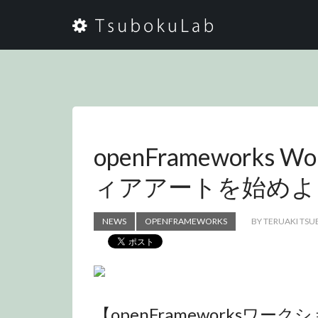
openFrameworks Wo
ィアアートを始めよ
NEWS
OPENFRAMEWORKS
BY TERUAKI TS
【openFrameworksワ