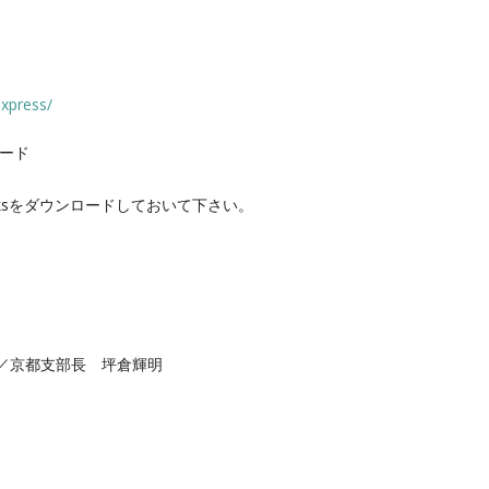
xpress/
ロード
rksをダウンロードしておいて下さい。
／京
都支部長 坪倉輝明