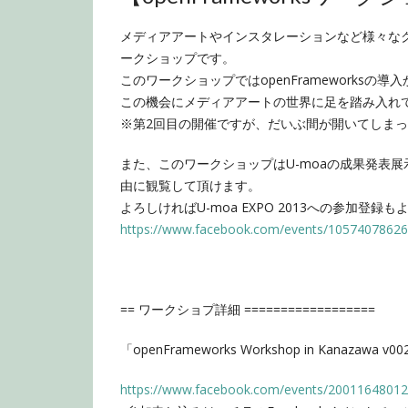
メディアアートやインスタレーションなど様々な
ークショップです。
このワークショップではopenFrameworksの
導入
この機会にメディアアートの世界に足を踏み入れ
※第2回目の開催ですが、だいぶ間が開いてしま
また、このワークショップはU-moaの成果発表展
由に観覧して頂けます。
よろしければU-moa EXPO 2013への参加登
https://www.facebook.com/
events/10574078626
== ワークショプ詳細 ==================
「openFrameworks Workshop in Kanazaw
https://www.facebook.com/events/2001164801