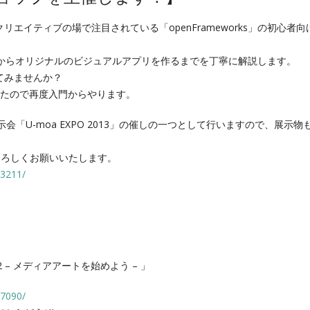
クリエイ
ティブの場で注目されている「openFramewor
ks」の初心者向
からオリジナルのビジュアルアプリを作るまでを丁寧
に解説します。
てみませ
んか？
ったので
再度入門からやります。
示会
「U-moa EXPO 2013」の催しの一つとして行いますので、展示物
録もよろしくお願いいたします。
3211/
a v002 – メディアアートを始めよう – 」
27090/