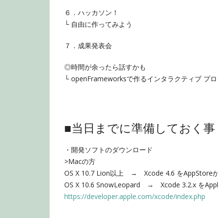
６．ハッカソン！
└ 自由に作ってみよう
７．成果発表会
◎時間が余ったら話すかも
└ openFrameworksで作るインタラクティブ
■当日までに準備しておく事
・開発ソフトのダウンロード
>Macの方
OS X 10.7 Lion以上 → Xcode 4.6 をAppS
OS X 10.6 SnowLeopard → Xcode 3.2.x をApp
https://
developer.apple.com/xcode/
index.php